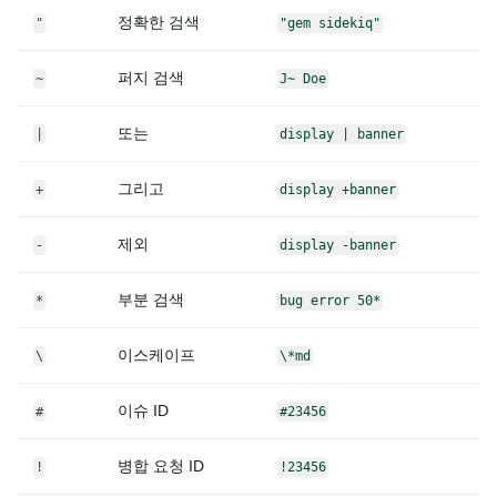
정확한 검색
"
"gem sidekiq"
퍼지 검색
~
J~ Doe
또는
|
display | banner
그리고
+
display +banner
제외
-
display -banner
부분 검색
*
bug error 50*
이스케이프
\
\*md
이슈 ID
#
#23456
병합 요청 ID
!
!23456