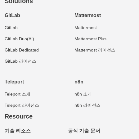
Solutions
GitLab
Mattermost
GitLab
Mattermost
GitLab Duo(AI)
Mattermost Plus
GitLab Dedicated
Mattermost 라이선스
GitLab 라이선스
Teleport
n8n
Teleport 소개
n8n 소개
Teleport 라이선스
n8n 라이선스
Resource
기술 리소스
공식 기술 문서