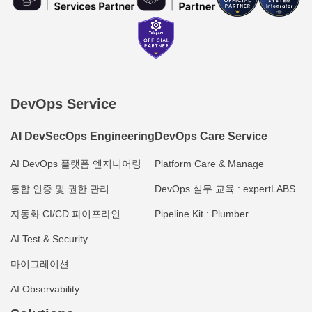
DevOps Service
AI DevSecOps Engineering
DevOps Care Service
AI DevOps 플랫폼 엔지니어링
Platform Care & Manage
통합 인증 및 권한 관리
DevOps 실무 교육 : expertLABS
자동화 CI/CD 파이프라인
Pipeline Kit : Plumber
AI Test & Security
마이그레이션
AI Observability