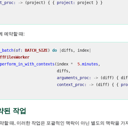
t_proc: 
->
(
project
)
{
{
project: 
project
}
}
께 예약할 때:
_batch
(
of: 
BATCH_SIZE
)
do
|
diffs
,
index
|
ffFilesWorker
perform_in_with_contexts
(
index
*
5
.
minutes
,
diffs
,
arguments_proc: 
->
(
diff
)
{
dif
context_proc: 
->
(
diff
)
{
{
pro
약된 작업
약할 때, 이러한 작업은 포괄적인 맥락이 아닌 별도의 맥락을 가