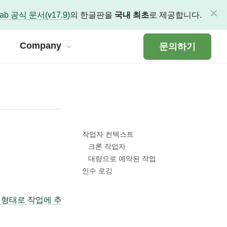
Lab 공식 문서(v17.9)
의 한글판을
국내 최초
로 제공합니다.
Company
문의하기
 Service
식 문서 한글판을 제공합니다.
 유지, 워크플로 개선을 통해 혁신을 시작하세요.
rm Care & Manage
작업자 컨텍스트
문서 한글판
s 전문 엔지니어의 플랫폼 케어와 관리
크론 작업자
대량으로 예약된 작업
)
 기술 문서 한글판
s 실무 교육 : expertLABS
인수 로깅
위한 전문 DevOps 코칭 프로그램
ted
술 문서 한글판
형태로 작업에 추
e Kit : Plumber
최적화 파이프라인을 복사만으로 구동
스
 한글판