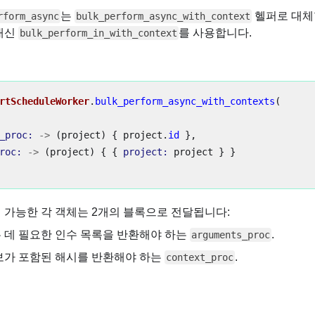
는
헬퍼로 대체할
rform_async
bulk_perform_async_with_context
대신
를 사용합니다.
bulk_perform_in_with_context
rtScheduleWorker
.
bulk_perform_async_with_contexts
(
_proc: 
->
(
project
)
{
project
.
id
},
roc: 
->
(
project
)
{
{
project: 
project
}
}
거 가능한 각 객체는 2개의 블록으로 전달됩니다:
 데 필요한 인수 목록을 반환해야 하는
.
arguments_proc
보가 포함된 해시를 반환해야 하는
.
context_proc