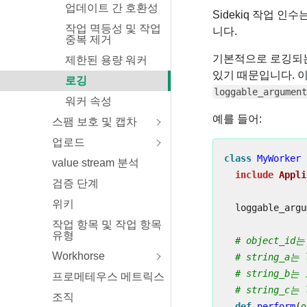
업데이트 간 호환성
Sidekiq 작업 
작업 멱등성 및 작업
니다.
중복 제거
기본적으로 로깅되는
제한된 용량 워커
있기 때문입니다. 
로깅
loggable_argument
워커 속성
예를 들어:
스팸 보호 및 캡차
업로드
class
MyWorker
value stream 분석
include
Appli
검증 단계
위키
loggable_argu
작업 항목 및 작업 항목
유형
# object_
Workhorse
# string_a는
# string_
프로메테우스 메트릭스
# string_c는
조직
def
perform
(
o