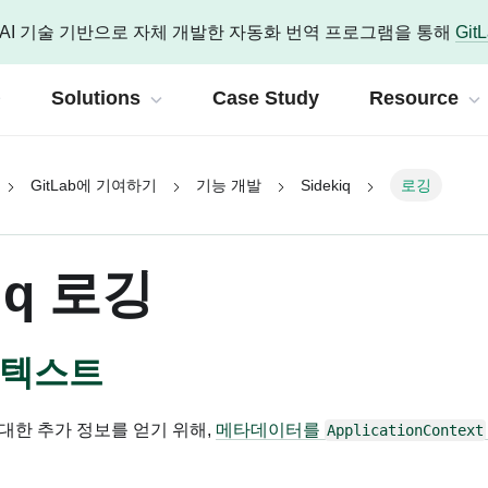
 OpenAI 기술 기반으로 자체 개발한 자동화 번역 프로그램을 통해
Git
Solutions
Case Study
Resource
GitLab에 기여하기
기능 개발
Sidekiq
로깅
About IG
Home
공식 기술 문서
DevOps Care
tLab
회사 및 채용 사이트입니다.
기반 DevSecOps 플랫폼
 변화하기 위한 다양한 엔지니어링을 제공합니다.
한 기술 콘텐츠를 소개합니다.
인포그랩은 OpenAI 기술 기반 공
DevOps 관리와
About InfoGrab
kiq 로깅
t IG
ttermost
마이그레이션
Platfo
블로그
GitLab 공식 기술 
GitLab
Ops 엑셀러레이터 인포그랩 소개
자를 위한 협업 플랫폼
화
DevOps 현대화를 위한 마이그레이션
DevOp
History
GitLab Duo (AI
/뉴스
Mattermost 공식
eer
컨텍스트
AI Observability
DevOp
eport
랩과 함께 멤버로 성장하고 싶다면
IG 소식
 권한 관리
장애 예측부터 대응까지 가시화
실무자를 
 접근 관리 솔루션
GitLab Dedica
ab 버전별 기능
Teleport 공식 기
대한 추가 정보를 얻기 위해,
메타데이터를
ApplicationContext
ure & Life
AI Test & Security
Pipelin
Press
n
 도전을 위한 인포그랩의 문화와 복
모든 환경에 통합된 AI 기반 강력한 보안
60여개 
GitLab 라이선
플로우 자동화 플랫폼
레터
n8n 공식 기술 문서