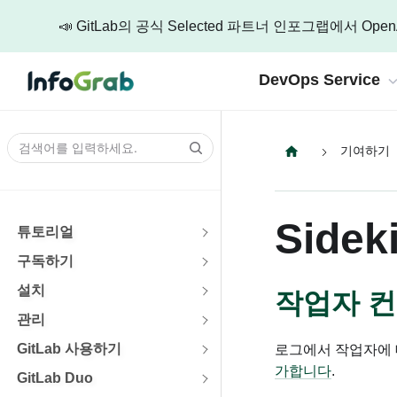
📣 GitLab의 공식 Selected 파트너 인포그랩에서
DevOps Service
기여하기
Company 
AI DevSecOps Engineering
기술 리소스
Gi
인포그랩에 대한 
AI 
AI기반의 DevSecOps 도구셋 구축과 DevOps로
인포그랩의 다양
Side
Abou
Ma
튜토리얼
AI DevOps 플랫폼 엔지니어링
기술 
Dev
개발
AI와 DevSecOps 구축으로 만드는 강력한 변
구독하기
릴리즈
설치
Car
작업자 
통합 인증 및 권한 관리
Tel
인포그
관리
안전하고 효율적인 제어를 위한 통합과 인증,
통합
GitL
GitLab 사용하기
로그에서 작업자에 
Cult
자동화 CI/CD 파이프라인
가합니다
.
n8
GitLab Duo
성장과
보안이 완전 통합된 고속 자동화 파이프라인
지
워크
인포