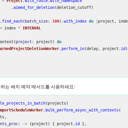
=
Project
.
with_route
.
with_namespace
.
aimed_for_deletion
(
deletion_cutoff
)
.
find_each
(
batch_size: 
100
).
with_index
do
|
project
,
inde
=
index
*
INTERVAL
ontext
(
project: 
project
)
do
urnedProjectDeletionWorker
.
perform_in
(
delay
,
project
.
id
)
하는 배치 예약 메서드를 사용하세요:
le_projects_in_batch
(
projects
)
mportScheduleWorker
.
bulk_perform_async_with_contexts
(
ts
,
nts_proc: 
->
(
project
)
{
project
.
id
},