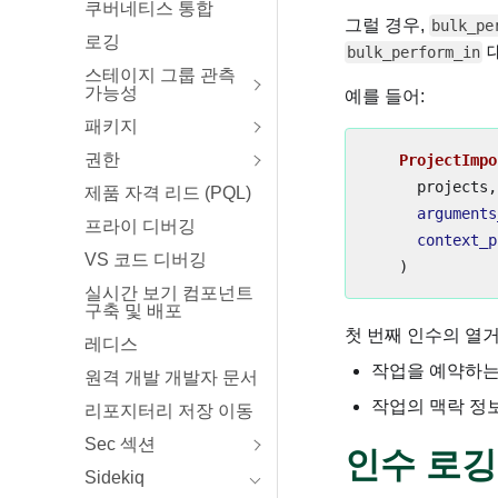
쿠버네티스 통합
그럴 경우,
bulk_pe
로깅
bulk_perform_in
스테이지 그룹 관측
가능성
예를 들어:
패키지
권한
ProjectImpo
projects
,
제품 자격 리드 (PQL)
arguments
프라이 디버깅
context_p
VS 코드 디버깅
)
실시간 보기 컴포넌트
구축 및 배포
첫 번째 인수의 열
레디스
작업을 예약하는
원격 개발 개발자 문서
작업의 맥락 정
리포지터리 저장 이동
Sec 섹션
인수 로깅
Sidekiq