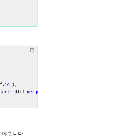
f
.
id
},
ject: 
diff
.
merge_request
.
target_project
}
})
져야 합니다.