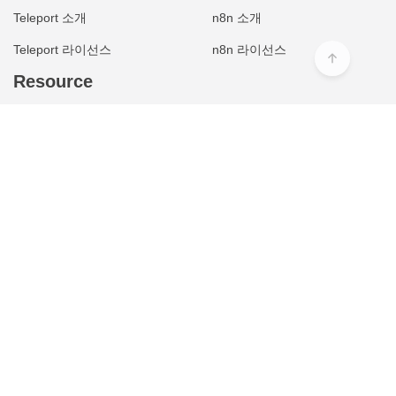
Teleport 소개
n8n 소개
Teleport 라이선스
n8n 라이선스
Resource
기술 리소스
공식 기술 문서
기술 블로그
GitLab 공식 기술 문서 한글판
릴리즈/뉴스
Mattermost 공식 기술 문서 한글판
GitLab 버전별 기능
Teleport 공식 기술 문서 한글판
인포레터
n8n 공식 기술 문서 한글판
Case Study
Company
About IG
Career