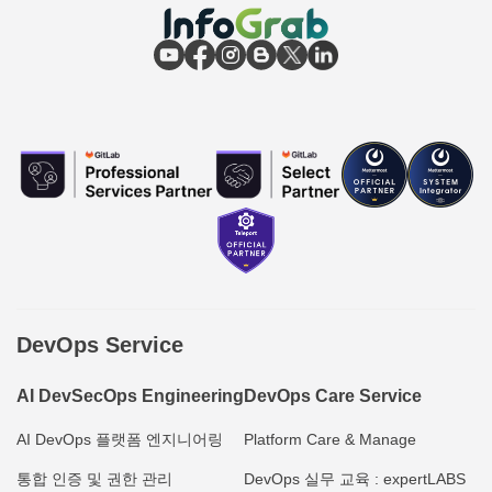
DevOps Service
AI DevSecOps Engineering
DevOps Care Service
AI DevOps 플랫폼 엔지니어링
Platform Care & Manage
통합 인증 및 권한 관리
DevOps 실무 교육 : expertLABS