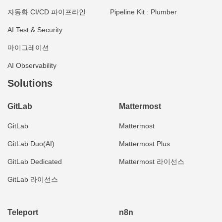
자동화 CI/CD 파이프라인
Pipeline Kit : Plumber
AI Test & Security
마이그레이션
AI Observability
Solutions
GitLab
Mattermost
GitLab
Mattermost
GitLab Duo(AI)
Mattermost Plus
GitLab Dedicated
Mattermost 라이선스
GitLab 라이선스
Teleport
n8n