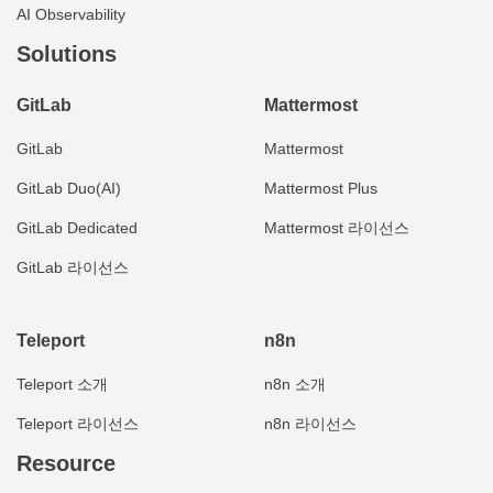
AI Observability
Solutions
GitLab
Mattermost
GitLab
Mattermost
GitLab Duo(AI)
Mattermost Plus
GitLab Dedicated
Mattermost 라이선스
GitLab 라이선스
Teleport
n8n
Teleport 소개
n8n 소개
Teleport 라이선스
n8n 라이선스
Resource