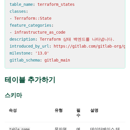
table_name
:
terraform_states
classes
:
-
Terraform::State
feature_categories
:
-
infrastructure_as_code
description
:
Terraform 상태 백엔드를 나타냅니다.
introduced_by_url
:
https://gitlab.com/gitlab-org/gi
milestone
:
'
13.0'
gitlab_schema
:
gitlab_main
테이블 추가하기
스키마
속성
유형
필
설명
수
문자열
예
데이터베이스 테
table_name