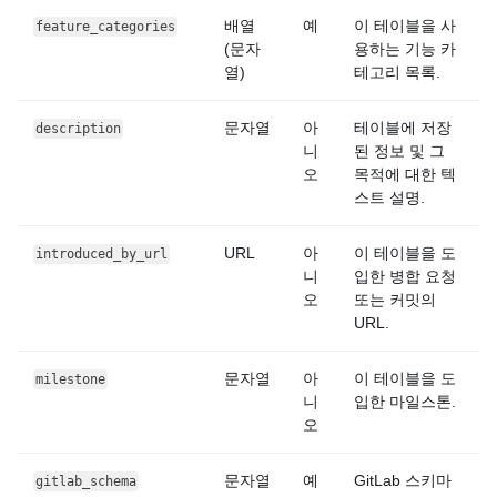
배열
예
이 테이블을 사
feature_categories
(문자
용하는 기능 카
열)
테고리 목록.
문자열
아
테이블에 저장
description
니
된 정보 및 그
오
목적에 대한 텍
스트 설명.
URL
아
이 테이블을 도
introduced_by_url
니
입한 병합 요청
오
또는 커밋의
URL.
문자열
아
이 테이블을 도
milestone
니
입한 마일스톤.
오
문자열
예
GitLab 스키마
gitlab_schema