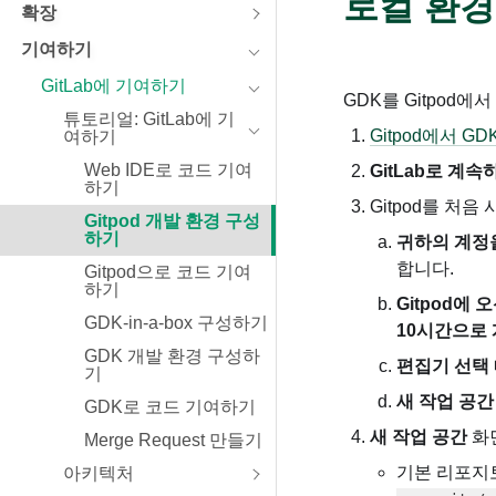
로컬 환경
확장
ES
기여하기
인포그
GitLab에 기여하기
GDK를 Gitpod에
튜토리얼: GitLab에 기
Gitpod에서 G
여하기
Web IDE로 코드 기여
GitLab로 계속
하기
Gitpod를 처
Gitpod 개발 환경 구성
하기
귀하의 계정을
합니다.
Gitpod으로 코드 기여
하기
Gitpod에
GDK-in-a-box 구성하기
10시간으로
GDK 개발 환경 구성하
편집기 선택
기
새 작업 공간
GDK로 코드 기여하기
새 작업 공간
화
Merge Request 만들기
기본 리포지
아키텍처