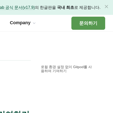
Lab 공식 문서(v17.9)
의 한글판을
국내 최초
로 제공합니다.
Company
문의하기
 Service
식 문서 한글판을 제공합니다.
 유지, 워크플로 개선을 통해 혁신을 시작하세요.
rm Care & Manage
로컬 환경 설정 없이 Gitpod를 사
문서 한글판
용하여 기여하기
s 전문 엔지니어의 플랫폼 케어와 관리
)
 기술 문서 한글판
s 실무 교육 : expertLABS
위한 전문 DevOps 코칭 프로그램
ted
술 문서 한글판
e Kit : Plumber
최적화 파이프라인을 복사만으로 구동
스
 한글판