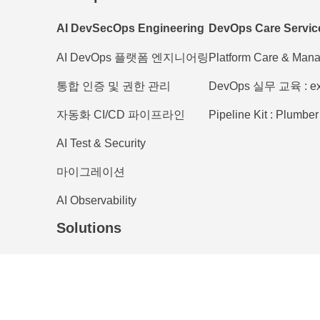
AI DevSecOps Engineering
DevOps Care Servic
AI DevOps 플랫폼 엔지니어링
Platform Care & Man
통합 인증 및 권한 관리
DevOps 실무 교육 : ex
자동화 CI/CD 파이프라인
Pipeline Kit : Plumber
AI Test & Security
마이그레이션
AI Observability
Solutions
GitLab
M
GitLab
M
GitLab Duo(AI)
M