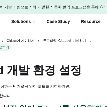
 OpenAI 기술 기반으로 자체 개발한 자동화 번역 프로그램을 통해
Git
Solutions
Case Study
Resource
GitLab에 기여하기
튜토리얼: GitLab에 기여하기
About IG
Home
공식 기술 문서
DevOps Care
tLab
구성하기
회사 및 채용 사이트입니다.
기반 DevSecOps 플랫폼
 변화하기 위한 다양한 엔지니어링을 제공합니다.
한 기술 콘텐츠를 소개합니다.
인포그랩은 OpenAI 기술 기반 공
DevOps 관리와
About InfoGrab
t IG
ttermost
마이그레이션
Platfo
블로그
GitLab 공식 기술 
GitLab
od 개발 환경 설정
Ops 엑셀러레이터 인포그랩 소개
자를 위한 협업 플랫폼
화
DevOps 현대화를 위한 마이그레이션
DevOp
History
GitLab Duo (AI
/뉴스
Mattermost 공식
eer
AI Observability
DevOp
eport
랩과 함께 멤버로 성장하고 싶다면
IG 소식
 권한 관리
설정하는 번거로움 없이 코드를 기여하려면,
장애 예측부터 대응까지 가시화
실무자를 
 접근 관리 솔루션
GitLab Dedica
ab 버전별 기능
Teleport 공식 기
 합니다.
ure & Life
AI Test & Security
Pipelin
Press
n
 도전을 위한 인포그랩의 문화와 복
모든 환경에 통합된 AI 기반 강력한 보안
60여개 
GitLab 라이선
플로우 자동화 플랫폼
레터
n8n 공식 기술 문서