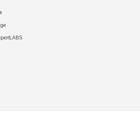
e
age
pertLABS
attermost
Teleport
attermost
Teleport 
attermost Plus
Teleport