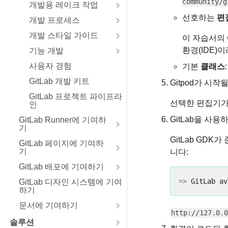
community/g
개발용 레이크 작업
선호하는
편
개발 프로세스
개발 스타일 가이드
이 자습서의 예
환경(IDE)
기능 개발
사용자 경험
기본
클래스
GitLab 개발 키트
Gitpod가 시
GitLab 프로젝트 파이프라
선택한 편집기가
인
GitLab을 사
GitLab Runner에 기여하
기
GitLab GDK가
GitLab 페이지에 기여하
기
니다:
GitLab 배포에 기여하기
=>
GitLab 디자인 시스템에 기여
하기
문서에 기여하기
http://127.0.0
솔루션