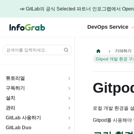
📣 GitLab의 공식 Selected 파트너 인포그랩에서
DevOps Service
기여하기
Company 
AI DevSecOps Engineering
기술 리소스
Gi
Gitpod 개발 환경 
인포그랩에 대한 
AI 
AI기반의 DevSecOps 도구셋 구축과 DevOps로
인포그랩의 다양
Abou
Ma
튜토리얼
AI DevOps 플랫폼 엔지니어링
기술 
Gitp
Dev
개발
AI와 DevSecOps 구축으로 만드는 강력한 변
구독하기
릴리즈
설치
Car
통합 인증 및 권한 관리
Tel
인포그
관리
안전하고 효율적인 제어를 위한 통합과 인증,
로컬 개발 환경을 
통합
GitL
GitLab 사용하기
Gitpod를 사용해야
Cult
자동화 CI/CD 파이프라인
n8
GitLab Duo
성장과
보안이 완전 통합된 고속 자동화 파이프라인
지
워크
인포