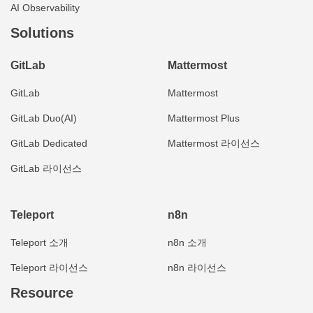
AI Observability
Solutions
GitLab
Mattermost
GitLab
Mattermost
GitLab Duo(AI)
Mattermost Plus
GitLab Dedicated
Mattermost 라이선스
GitLab 라이선스
Teleport
n8n
Teleport 소개
n8n 소개
Teleport 라이선스
n8n 라이선스
Resource